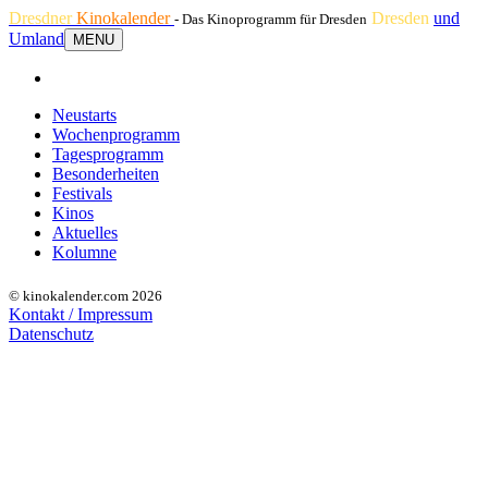
Dresdner
Kinokalender
Dresden
und
- Das Kinoprogramm für Dresden
Umland
MENU
Neustarts
Wochenprogramm
Tagesprogramm
Besonderheiten
Festivals
Kinos
Aktuelles
Kolumne
© kinokalender.com 2026
Kontakt / Impressum
Datenschutz