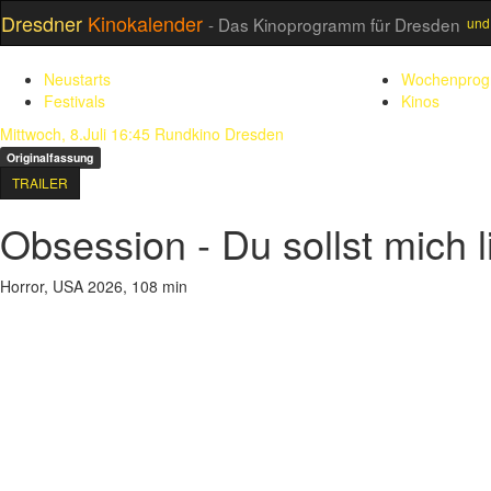
Dresdner
Kinokalender
- Das Kinoprogramm für Dresden
und
Neustarts
Wochenpro
Festivals
Kinos
Mittwoch, 8.Juli 16:45
Rundkino Dresden
Originalfassung
TRAILER
Obsession - Du sollst mich 
Horror, USA 2026, 108 min