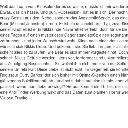
Weil das Team vom Kinokalender es so wollte, musste ich mir wieder e
Etwas, das ich hasse. Und puh, »Obsession« hat es in sich. Der nachhal
crazy Gestalt aus dem Nebel, sondern das Angsteinflößende, das ein
Bear (Michael Johnston) lernen. Er ist ein unscheinbarer Typ, zuverläss
seiner Kindheit ist er in Nikki (Inde Navarrette) verliebt, doch für sie b
eines Tages auf einen mysteriösen Gegenstand stößt: einen sogenann
zerbrechen - und jeder Wunsch wird wahr. Klingt nach einer ziemlich s
wünscht sich Nikkis Liebe. Und bekommt sie. Sie liebt ihn „mehr als all
scheint alles so zu laufen, wie Bear es sich immer vorgestellt hat. Doc
schnell. Nikkis Gefühle werden intensiver, fordernder und unkontrollie
aus Zuneigung Besessenheit. Sie weicht ihm nicht mehr von der Seite
seinem Umfeld klar: Diese Liebe ist nicht echt. Im Gegenteil, sie könn
Regisseur Curry Barker, der sich bisher mit Online-Sketchen einen Nam
glänzendes Spielfilmdebüt ab - und setzt dabei auf eine simple, aber z
passiert, wenn man Liebe erzwingt? Heraus kommt ein Thriller, der mi
eine Anti-Tinder-Werbung wirkt und das Daten zum blanken Horror wer
Viktoria Franke