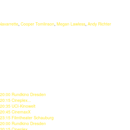
Navarrette
,
Cooper Tomlinson
,
Megan Lawless
,
Andy Richter
20:00 Rundkino Dresden
OF
20:15 Cineplex...
20:35 UCI-Kinowelt
20:45 CinemaxX
23:15 Filmtheater Schauburg
OmU
20:00 Rundkino Dresden
OF
20:15 Cineplex...