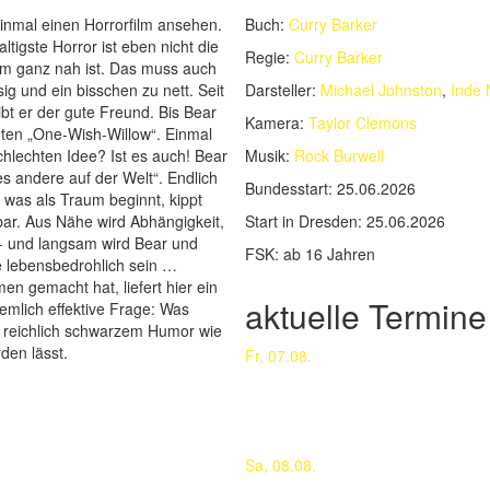
inmal einen Horrorfilm ansehen.
Buch:
Curry Barker
tigste Horror ist eben nicht die
Regie:
Curry Barker
em ganz nah ist. Das muss auch
ig und ein bisschen zu nett. Seit
Darsteller:
Michael Johnston
,
Inde 
leibt er der gute Freund. Bis Bear
Kamera:
Taylor Clemons
ten „One-Wish-Willow“. Einmal
chlechten Idee? Ist es auch! Bear
Musik:
Rock Burwell
es andere auf der Welt“. Endlich
Bundesstart:
25.06.2026
h was als Traum beginnt, kippt
rbar. Aus Nähe wird Abhängigkeit,
Start in Dresden:
25.06.2026
 - und langsam wird Bear und
FSK:
ab 16 Jahren
te lebensbedrohlich sein …
en gemacht hat, liefert hier ein
aktuelle Termine
iemlich effektive Frage: Was
t reichlich schwarzem Humor wie
den lässt.
Fr, 07.08.
Sa, 08.08.