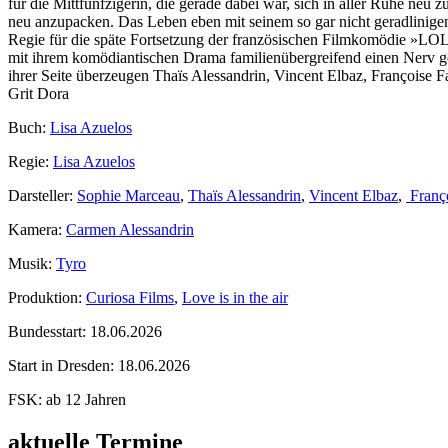
für die Mittfünfzigerin, die gerade dabei war, sich in aller Ruhe neu
neu anzupacken. Das Leben eben mit seinem so gar nicht geradlinig
Regie für die späte Fortsetzung der französischen Filmkomödie »LOL«
mit ihrem komödiantischen Drama familienübergreifend einen Nerv ge
ihrer Seite überzeugen Thaïs Alessandrin, Vincent Elbaz, Françoise
Grit Dora
Buch:
Lisa Azuelos
Regie:
Lisa Azuelos
Darsteller:
Sophie Marceau
,
Thaïs Alessandrin
,
Vincent Elbaz
,
Franço
Kamera:
Carmen Alessandrin
Musik:
Tyro
Produktion:
Curiosa Films
,
Love is in the air
Bundesstart:
18.06.2026
Start in Dresden:
18.06.2026
FSK:
ab 12 Jahren
aktuelle Termine