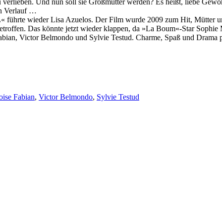
 zu verlieben. Und nun soll sie Großmutter werden? Es heißt, liebe Gew
en Verlauf …
 führte wieder Lisa Azuelos. Der Film wurde 2009 zum Hit, Mütter und 
troffen. Das könnte jetzt wieder klappen, da »La Boum«-Star Sophie M
 Fabian, Victor Belmondo und Sylvie Testud. Charme, Spaß und Drama 
ise Fabian
,
Victor Belmondo
,
Sylvie Testud