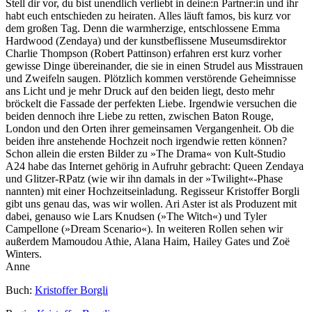
Stell dir vor, du bist unendlich verliebt in deine:n Partner:in und ihr
habt euch entschieden zu heiraten. Alles läuft famos, bis kurz vor
dem großen Tag. Denn die warmherzige, entschlossene Emma
Hardwood (Zendaya) und der kunstbeflissene Museumsdirektor
Charlie Thompson (Robert Pattinson) erfahren erst kurz vorher
gewisse Dinge übereinander, die sie in einen Strudel aus Misstrauen
und Zweifeln saugen. Plötzlich kommen verstörende Geheimnisse
ans Licht und je mehr Druck auf den beiden liegt, desto mehr
bröckelt die Fassade der perfekten Liebe. Irgendwie versuchen die
beiden dennoch ihre Liebe zu retten, zwischen Baton Rouge,
London und den Orten ihrer gemeinsamen Vergangenheit. Ob die
beiden ihre anstehende Hochzeit noch irgendwie retten können?
Schon allein die ersten Bilder zu »The Drama« von Kult-Studio
A24 habe das Internet gehörig in Aufruhr gebracht: Queen Zendaya
und Glitzer-RPatz (wie wir ihn damals in der »Twilight«-Phase
nannten) mit einer Hochzeitseinladung. Regisseur Kristoffer Borgli
gibt uns genau das, was wir wollen. Ari Aster ist als Produzent mit
dabei, genauso wie Lars Knudsen (»The Witch«) und Tyler
Campellone (»Dream Scenario«). In weiteren Rollen sehen wir
außerdem Mamoudou Athie, Alana Haim, Hailey Gates und Zoë
Winters.
Anne
Buch:
Kristoffer Borgli