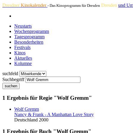
Dresdner
Kinokalender
Dresden
und Um
- Das Kinoprogramm für Dresden
Neustarts
Wochenprogramm
Tagesprogramm
Besonderheiten
Festivals
Kinos
Aktuelles
Kolumne
suchfeld
Suchbegriff
suchen
1 Ergebnis für Regie "Wolf Gremm"
Wolf Gremm
Nancy & Frank - A Manhattan Love Story
Deutschland 2000
1 Ergebnis für Buch "Wolf Gremm"