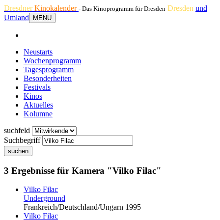
Dresdner
Kinokalender
Dresden
und
- Das Kinoprogramm für Dresden
Umland
MENU
Neustarts
Wochenprogramm
Tagesprogramm
Besonderheiten
Festivals
Kinos
Aktuelles
Kolumne
suchfeld
Suchbegriff
suchen
3 Ergebnisse für Kamera "Vilko Filac"
Vilko Filac
Underground
Frankreich/Deutschland/Ungarn 1995
Vilko Filac