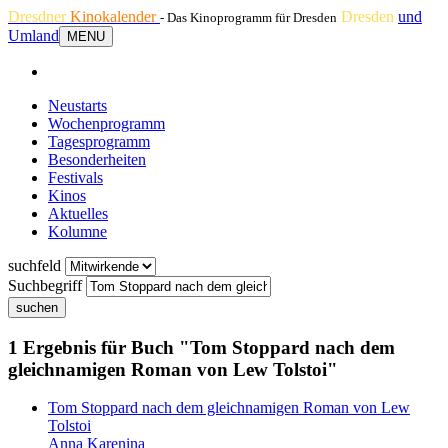
Dresdner
Kinokalender
Dresden
und
- Das Kinoprogramm für Dresden
Umland
MENU
Neustarts
Wochenprogramm
Tagesprogramm
Besonderheiten
Festivals
Kinos
Aktuelles
Kolumne
suchfeld
Suchbegriff
suchen
1 Ergebnis für Buch "Tom Stoppard nach dem
gleichnamigen Roman von Lew Tolstoi"
Tom Stoppard nach dem gleichnamigen Roman von Lew
Tolstoi
Anna Karenina