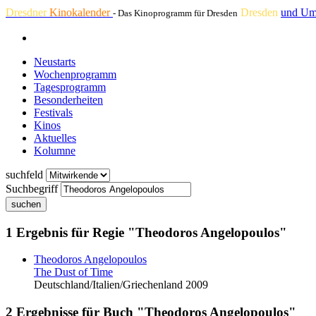
Dresdner
Kinokalender
Dresden
und Um
- Das Kinoprogramm für Dresden
Neustarts
Wochenprogramm
Tagesprogramm
Besonderheiten
Festivals
Kinos
Aktuelles
Kolumne
suchfeld
Suchbegriff
suchen
1 Ergebnis für Regie "Theodoros Angelopoulos"
Theodoros Angelopoulos
The Dust of Time
Deutschland/Italien/Griechenland 2009
2 Ergebnisse für Buch "Theodoros Angelopoulos"