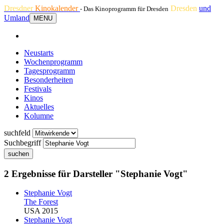
Dresdner
Kinokalender
Dresden
und
- Das Kinoprogramm für Dresden
Umland
MENU
Neustarts
Wochenprogramm
Tagesprogramm
Besonderheiten
Festivals
Kinos
Aktuelles
Kolumne
suchfeld
Suchbegriff
suchen
2 Ergebnisse für Darsteller "Stephanie Vogt"
Stephanie Vogt
The Forest
USA 2015
Stephanie Vogt