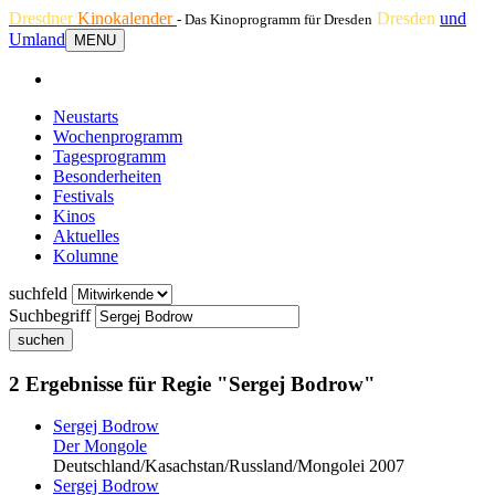
Dresdner
Kinokalender
Dresden
und
- Das Kinoprogramm für Dresden
Umland
MENU
Neustarts
Wochenprogramm
Tagesprogramm
Besonderheiten
Festivals
Kinos
Aktuelles
Kolumne
suchfeld
Suchbegriff
suchen
2 Ergebnisse für Regie "Sergej Bodrow"
Sergej Bodrow
Der Mongole
Deutschland/Kasachstan/Russland/Mongolei 2007
Sergej Bodrow