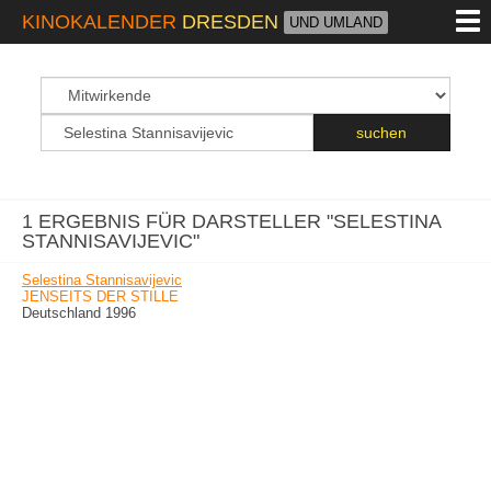
M
KINOKALENDER
DRESDEN
UND UMLAND
suchfeld
Suchbegriff
suchen
1 ERGEBNIS FÜR DARSTELLER "SELESTINA
STANNISAVIJEVIC"
Selestina Stannisavijevic
JENSEITS DER STILLE
Deutschland 1996