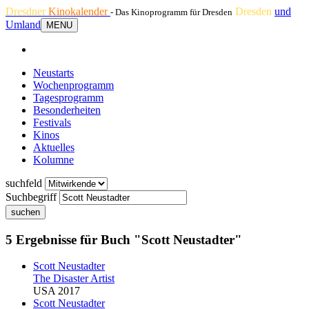
Dresdner
Kinokalender
Dresden
und
- Das Kinoprogramm für Dresden
Umland
MENU
Neustarts
Wochenprogramm
Tagesprogramm
Besonderheiten
Festivals
Kinos
Aktuelles
Kolumne
suchfeld
Suchbegriff
suchen
5 Ergebnisse für Buch "Scott Neustadter"
Scott Neustadter
The Disaster Artist
USA 2017
Scott Neustadter