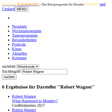
Dresdner
Kinokalender
Dresden
und
- Das Kinoprogramm für Dresden
Umland
MENU
Neustarts
Wochenprogramm
Tagesprogramm
Besonderheiten
Festivals
Kinos
Aktuelles
Kolumne
suchfeld
Suchbegriff
suchen
6 Ergebnisse für Darsteller "Robert Wagner"
Robert Wagner
What Happened to Monday?
Großbritannien 2017
Robert Wagner