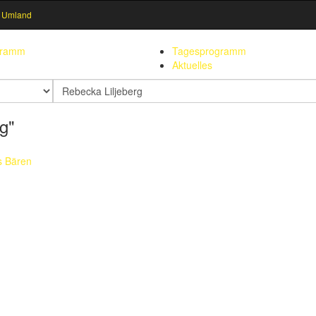
 Umland
gramm
Tagesprogramm
Aktuelles
Suchbegriff
rg"
s Bären