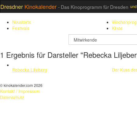
Dresdner
Kinokalender
- Das Kinoprogramm für Dresden
und
Neustarts
Wochenpro
Festivals
Kinos
suchfeld
1 Ergebnis für Darsteller "Rebecka Liljebe
Rebecka Liljeberg
Der Kuss de
© kinokalender.com 2026
Kontakt / Impressum
Datenschutz