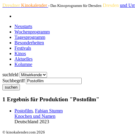
Dresdner
Kinokalender
Dresden
und Um
- Das Kinoprogramm für Dresden
Neustarts
Wochenprogramm
Tagesprogramm
Besonderheiten
Festivals
Kinos
Aktuelles
Kolumne
suchfeld
Suchbegriff
suchen
1 Ergebnis für Produktion "Postofilm"
Postofilm
,
Fabian Stumm
Knochen und Namen
Deutschland 2023
© kinokalender.com 2026