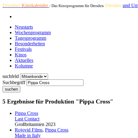
Dresdner
Kinokalender
Dresden
und Um
- Das Kinoprogramm für Dresden
Neustarts
Wochenprogramm
Tagesprogramm
Besonderheiten
Festivals
Kinos
Aktuelles
Kolumne
suchfeld
Suchbegriff
suchen
5 Ergebnisse für Produktion "Pippa Cross"
Pippa Cross
Last Contact
Großbritannien 2023
Rojovid Films
,
Pippa Cross
Made in Italy