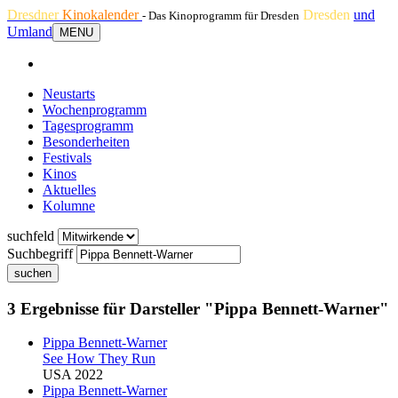
Dresdner
Kinokalender
Dresden
und
- Das Kinoprogramm für Dresden
Umland
MENU
Neustarts
Wochenprogramm
Tagesprogramm
Besonderheiten
Festivals
Kinos
Aktuelles
Kolumne
suchfeld
Suchbegriff
suchen
3 Ergebnisse für Darsteller "Pippa Bennett-Warner"
Pippa Bennett-Warner
See How They Run
USA 2022
Pippa Bennett-Warner