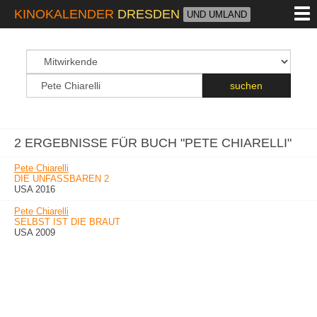
M
KINOKALENDER
DRESDEN
UND UMLAND
suchfeld
Suchbegriff
suchen
2 ERGEBNISSE FÜR BUCH "PETE CHIARELLI"
Pete Chiarelli
DIE UNFASSBAREN 2
USA 2016
Pete Chiarelli
SELBST IST DIE BRAUT
USA 2009