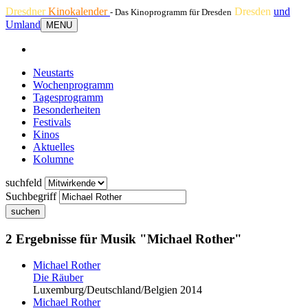
Dresdner
Kinokalender
Dresden
und
- Das Kinoprogramm für Dresden
Umland
MENU
Neustarts
Wochenprogramm
Tagesprogramm
Besonderheiten
Festivals
Kinos
Aktuelles
Kolumne
suchfeld
Suchbegriff
suchen
2 Ergebnisse für Musik "Michael Rother"
Michael Rother
Die Räuber
Luxemburg/Deutschland/Belgien 2014
Michael Rother