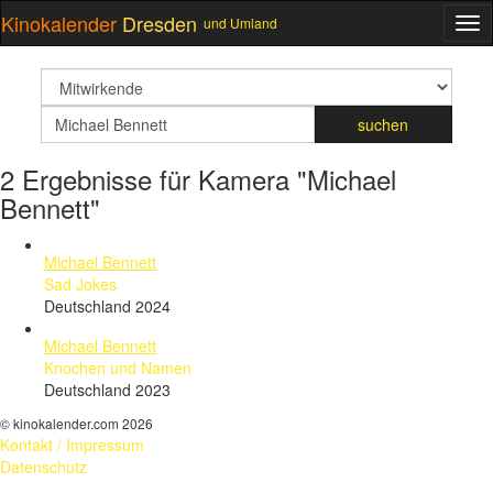
Kinokalender
Dresden
und Umland
ME
suchfeld
Suchbegriff
suchen
2 Ergebnisse für Kamera "Michael
Bennett"
Michael Bennett
Sad Jokes
Deutschland 2024
Michael Bennett
Knochen und Namen
Deutschland 2023
© kinokalender.com 2026
Kontakt / Impressum
Datenschutz