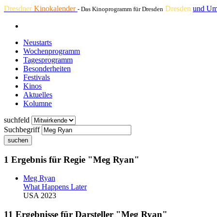
Dresdner
Kinokalender
Dresden
und Um
- Das Kinoprogramm für Dresden
Neustarts
Wochenprogramm
Tagesprogramm
Besonderheiten
Festivals
Kinos
Aktuelles
Kolumne
suchfeld
Suchbegriff
suchen
1 Ergebnis für Regie "Meg Ryan"
Meg Ryan
What Happens Later
USA 2023
11 Ergebnisse für Darsteller "Meg Ryan"