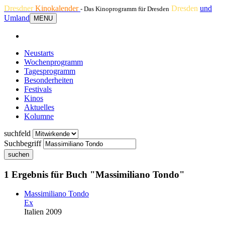
Dresdner
Kinokalender
Dresden
und
- Das Kinoprogramm für Dresden
Umland
MENU
Neustarts
Wochenprogramm
Tagesprogramm
Besonderheiten
Festivals
Kinos
Aktuelles
Kolumne
suchfeld
Suchbegriff
suchen
1 Ergebnis für Buch "Massimiliano Tondo"
Massimiliano Tondo
Ex
Italien 2009