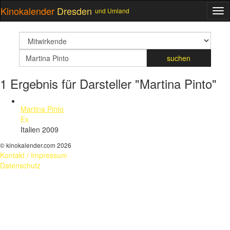
Kinokalender
Dresden
und Umland
ME
suchfeld
Suchbegriff
suchen
1 Ergebnis für Darsteller "Martina Pinto"
Martina Pinto
Ex
Italien 2009
© kinokalender.com 2026
Kontakt / Impressum
Datenschutz