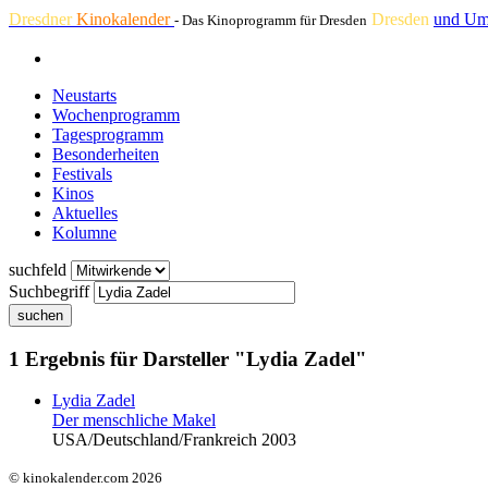
Dresdner
Kinokalender
Dresden
und Um
- Das Kinoprogramm für Dresden
Neustarts
Wochenprogramm
Tagesprogramm
Besonderheiten
Festivals
Kinos
Aktuelles
Kolumne
suchfeld
Suchbegriff
suchen
1 Ergebnis für Darsteller "Lydia Zadel"
Lydia Zadel
Der menschliche Makel
USA/Deutschland/Frankreich 2003
© kinokalender.com 2026