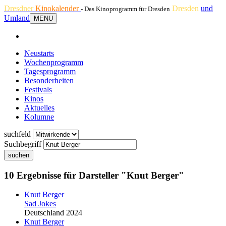
Dresdner
Kinokalender
Dresden
und
- Das Kinoprogramm für Dresden
Umland
MENU
Neustarts
Wochenprogramm
Tagesprogramm
Besonderheiten
Festivals
Kinos
Aktuelles
Kolumne
suchfeld
Suchbegriff
suchen
10 Ergebnisse für Darsteller "Knut Berger"
Knut Berger
Sad Jokes
Deutschland 2024
Knut Berger