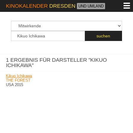
M
KINOKALENDER
DRESDEN
UND UMLAND
suchfeld
Suchbegriff
suchen
1 ERGEBNIS FÜR DARSTELLER "KIKUO
ICHIKAWA"
Kikuo Ichikawa
THE FOREST
USA 2015