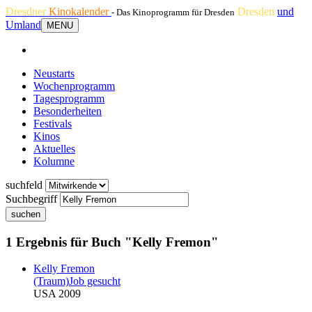
Dresdner
Kinokalender
Dresden
und
- Das Kinoprogramm für Dresden
Umland
MENU
Neustarts
Wochenprogramm
Tagesprogramm
Besonderheiten
Festivals
Kinos
Aktuelles
Kolumne
suchfeld
Suchbegriff
suchen
1 Ergebnis für Buch "Kelly Fremon"
Kelly Fremon
(Traum)Job gesucht
USA 2009