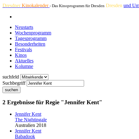
Dresdner
Kinokalender
Dresden
und Um
- Das Kinoprogramm für Dresden
Neustarts
Wochenprogramm
Tagesprogramm
Besonderheiten
Festivals
Kinos
Aktuelles
Kolumne
suchfeld
Suchbegriff
suchen
2 Ergebnisse für Regie "Jennifer Kent"
Jennifer Kent
The Nightingale
Australien 2018
Jennifer Kent
Babadook