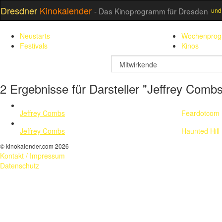
Dresdner
Kinokalender
- Das Kinoprogramm für Dresden
und
Neustarts
Wochenpro
Festivals
Kinos
suchfeld
2 Ergebnisse für Darsteller "Jeffrey Comb
Jeffrey Combs
Feardotcom
Jeffrey Combs
Haunted Hill
© kinokalender.com 2026
Kontakt / Impressum
Datenschutz