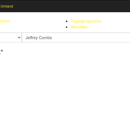
 Umland
gramm
Tagesprogramm
Aktuelles
Suchbegriff
s"