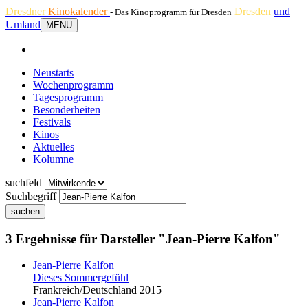
Dresdner
Kinokalender
Dresden
und
- Das Kinoprogramm für Dresden
Umland
MENU
Neustarts
Wochenprogramm
Tagesprogramm
Besonderheiten
Festivals
Kinos
Aktuelles
Kolumne
suchfeld
Suchbegriff
suchen
3 Ergebnisse für Darsteller "Jean-Pierre Kalfon"
Jean-Pierre Kalfon
Dieses Sommergefühl
Frankreich/Deutschland 2015
Jean-Pierre Kalfon