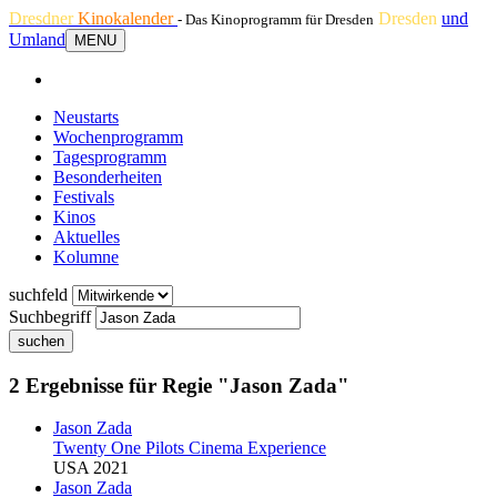
Dresdner
Kinokalender
Dresden
und
- Das Kinoprogramm für Dresden
Umland
MENU
Neustarts
Wochenprogramm
Tagesprogramm
Besonderheiten
Festivals
Kinos
Aktuelles
Kolumne
suchfeld
Suchbegriff
suchen
2 Ergebnisse für Regie "Jason Zada"
Jason Zada
Twenty One Pilots Cinema Experience
USA 2021
Jason Zada