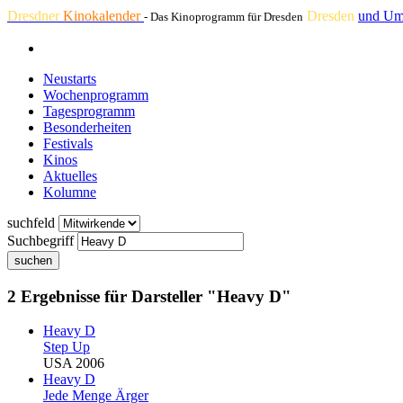
Dresdner
Kinokalender
Dresden
und Um
- Das Kinoprogramm für Dresden
Neustarts
Wochenprogramm
Tagesprogramm
Besonderheiten
Festivals
Kinos
Aktuelles
Kolumne
suchfeld
Suchbegriff
suchen
2 Ergebnisse für Darsteller "Heavy D"
Heavy D
Step Up
USA 2006
Heavy D
Jede Menge Ärger