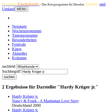
Dresdner
Kinokalender
Dresden
und
- Das Kinoprogramm für Dresden
Umland
MENU
Neustarts
Wochenprogramm
Tagesprogramm
Besonderheiten
Festivals
Kinos
Aktuelles
Kolumne
suchfeld
Suchbegriff
suchen
2 Ergebnisse für Darsteller "Hardy Krüger jr."
Hardy Krüger jr.
Nancy & Frank - A Manhattan Love Story
Deutschland 2000
Hardy Krüger jr.