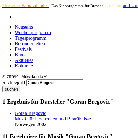
Dresdner
Kinokalender
Dresden
und Um
- Das Kinoprogramm für Dresden
Neustarts
Wochenprogramm
Tagesprogramm
Besonderheiten
Festivals
Kinos
Aktuelles
Kolumne
suchfeld
Suchbegriff
suchen
1 Ergebnis für Darsteller "Goran Bregovic"
Goran Bregovic
Musik für Hochzeiten und Begräbnisse
Norwegen 2002
11 Ergebnisse für Musik "Goran Bregovic"