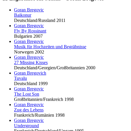
Goran Bregovic
Baikonur
Deutschland/Russland 2011
Goran Bregovic
Fly By Rossinant
Bulgarien 2007
Goran Bregovic
Musik für Hochzeiten und Begräbnisse
Norwegen 2002
Goran Bregovic
27 Missing Kisses
Deutschland/Georgien/Großbritannien 2000
Goran Bregovic
h
Tuvalu
Deutschland 1999
Goran Bregovic
The Lost Son
Großbritannien/Frankreich 1998
Goran Bregovic
Zug des Lebens
Frankreich/Rumänien 1998
Goran Bregovic
Underground
Frankreich/Deutschland/Ungarn 1995