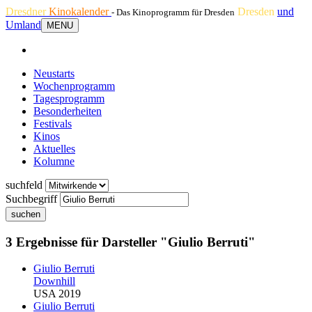
Dresdner
Kinokalender
Dresden
und
- Das Kinoprogramm für Dresden
Umland
MENU
Neustarts
Wochenprogramm
Tagesprogramm
Besonderheiten
Festivals
Kinos
Aktuelles
Kolumne
suchfeld
Suchbegriff
suchen
3 Ergebnisse für Darsteller "Giulio Berruti"
Giulio Berruti
Downhill
USA 2019
Giulio Berruti