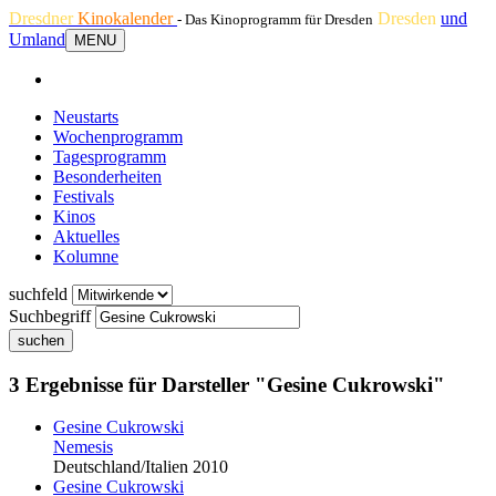
Dresdner
Kinokalender
Dresden
und
- Das Kinoprogramm für Dresden
Umland
MENU
Neustarts
Wochenprogramm
Tagesprogramm
Besonderheiten
Festivals
Kinos
Aktuelles
Kolumne
suchfeld
Suchbegriff
suchen
3 Ergebnisse für Darsteller "Gesine Cukrowski"
Gesine Cukrowski
Nemesis
Deutschland/Italien 2010
Gesine Cukrowski