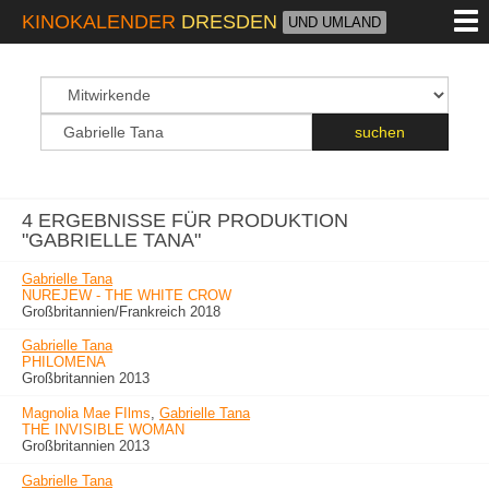
M
KINOKALENDER
DRESDEN
UND UMLAND
suchfeld
Suchbegriff
suchen
4 ERGEBNISSE FÜR PRODUKTION
"GABRIELLE TANA"
Gabrielle Tana
NUREJEW - THE WHITE CROW
Großbritannien/Frankreich 2018
Gabrielle Tana
PHILOMENA
Großbritannien 2013
Magnolia Mae FIlms
,
Gabrielle Tana
THE INVISIBLE WOMAN
Großbritannien 2013
Gabrielle Tana