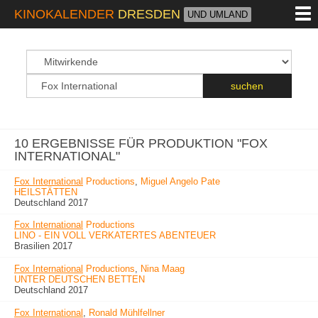
M
KINOKALENDER
DRESDEN
UND UMLAND
suchfeld
Suchbegriff
suchen
10 ERGEBNISSE FÜR PRODUKTION "FOX
INTERNATIONAL"
Fox International
Productions
,
Miguel Angelo Pate
HEILSTÄTTEN
Deutschland 2017
Fox International
Productions
LINO - EIN VOLL VERKATERTES ABENTEUER
Brasilien 2017
Fox International
Productions
,
Nina Maag
UNTER DEUTSCHEN BETTEN
Deutschland 2017
Fox International
,
Ronald Mühlfellner