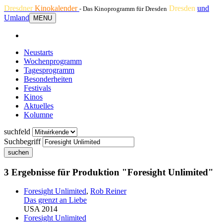
Dresdner
Kinokalender
Dresden
und
- Das Kinoprogramm für Dresden
Umland
MENU
Neustarts
Wochenprogramm
Tagesprogramm
Besonderheiten
Festivals
Kinos
Aktuelles
Kolumne
suchfeld
Suchbegriff
suchen
3 Ergebnisse für Produktion "Foresight Unlimited"
Foresight Unlimited
,
Rob Reiner
Das grenzt an Liebe
USA 2014
Foresight Unlimited