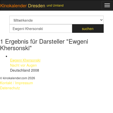
Kinokalender
Dresden
und Umland
ME
suchfeld
Suchbegriff
suchen
1 Ergebnis für Darsteller "Ewgeni
Khersonski"
Ewgeni Khersonski
Nacht vor Augen
Deutschland 2008
© kinokalender.com 2026
Kontakt / Impressum
Datenschutz