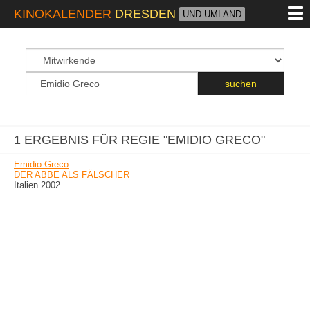
M
KINOKALENDER
DRESDEN
UND UMLAND
suchfeld
Suchbegriff
suchen
1 ERGEBNIS FÜR REGIE "EMIDIO GRECO"
Emidio Greco
DER ABBE ALS FÄLSCHER
Italien 2002