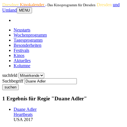
Dresdner
Kinokalender
Dresden
und
- Das Kinoprogramm für Dresden
Umland
MENU
Neustarts
Wochenprogramm
Tagesprogramm
Besonderheiten
Festivals
Kinos
Aktuelles
Kolumne
suchfeld
Suchbegriff
suchen
1 Ergebnis für Regie "Duane Adler"
Duane Adler
Heartbeats
USA 2017