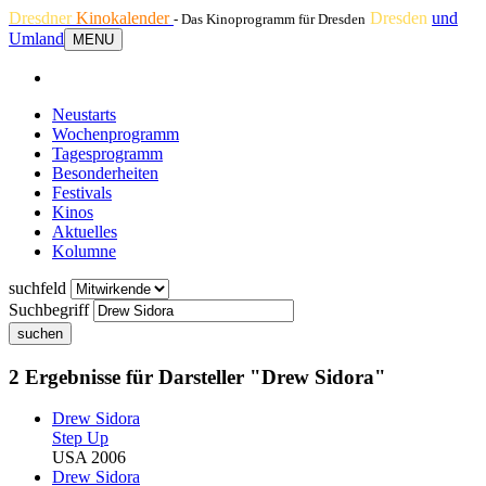
Dresdner
Kinokalender
Dresden
und
- Das Kinoprogramm für Dresden
Umland
MENU
Neustarts
Wochenprogramm
Tagesprogramm
Besonderheiten
Festivals
Kinos
Aktuelles
Kolumne
suchfeld
Suchbegriff
suchen
2 Ergebnisse für Darsteller "Drew Sidora"
Drew Sidora
Step Up
USA 2006
Drew Sidora