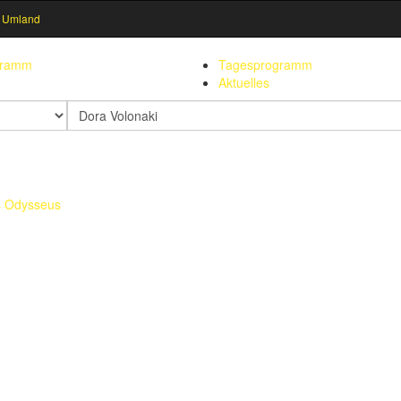
 Umland
gramm
Tagesprogramm
Aktuelles
Suchbegriff
s Odysseus