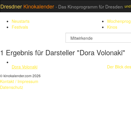
Dresdner
Kinokalender
- Das Kinoprogramm für Dresden
und
Neustarts
Wochenpro
Festivals
Kinos
suchfeld
1 Ergebnis für Darsteller "Dora Volonaki"
Dora Volonaki
Der Blick de
© kinokalender.com 2026
Kontakt / Impressum
Datenschutz