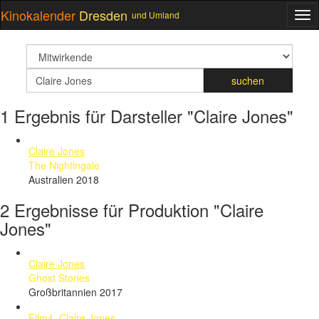
Kinokalender
Dresden
und Umland
ME
suchfeld
Suchbegriff
suchen
1 Ergebnis für Darsteller "Claire Jones"
Claire Jones
The Nightingale
Australien 2018
2 Ergebnisse für Produktion "Claire
Jones"
Claire Jones
Ghost Stories
Großbritannien 2017
Film4
,
Claire Jones