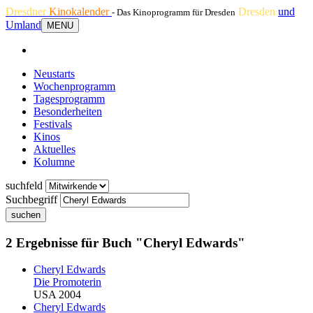
Dresdner
Kinokalender
Dresden
und
- Das Kinoprogramm für Dresden
Umland
MENU
Neustarts
Wochenprogramm
Tagesprogramm
Besonderheiten
Festivals
Kinos
Aktuelles
Kolumne
suchfeld
Suchbegriff
suchen
2 Ergebnisse für Buch "Cheryl Edwards"
Cheryl Edwards
Die Promoterin
USA 2004
Cheryl Edwards