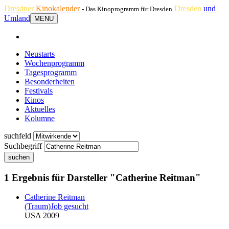
Dresdner
Kinokalender
Dresden
und
- Das Kinoprogramm für Dresden
Umland
MENU
Neustarts
Wochenprogramm
Tagesprogramm
Besonderheiten
Festivals
Kinos
Aktuelles
Kolumne
suchfeld
Suchbegriff
suchen
1 Ergebnis für Darsteller "Catherine Reitman"
Catherine Reitman
(Traum)Job gesucht
USA 2009