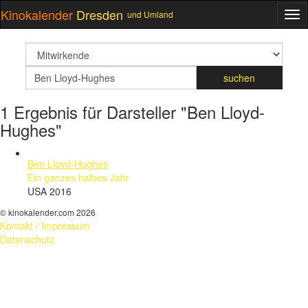
Kinokalender
Dresden
und Umland
ME
suchfeld
Suchbegriff
suchen
1 Ergebnis für Darsteller "Ben Lloyd-
Hughes"
Ben Lloyd-Hughes
Ein ganzes halbes Jahr
USA 2016
© kinokalender.com 2026
Kontakt / Impressum
Datenschutz