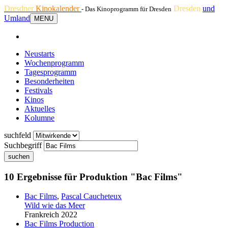
Dresdner
Kinokalender
Dresden
und
- Das Kinoprogramm für Dresden
Umland
MENU
Neustarts
Wochenprogramm
Tagesprogramm
Besonderheiten
Festivals
Kinos
Aktuelles
Kolumne
suchfeld
Suchbegriff
suchen
10 Ergebnisse für Produktion "Bac Films"
Bac Films
,
Pascal Caucheteux
Wild wie das Meer
Frankreich 2022
Bac Films
Production