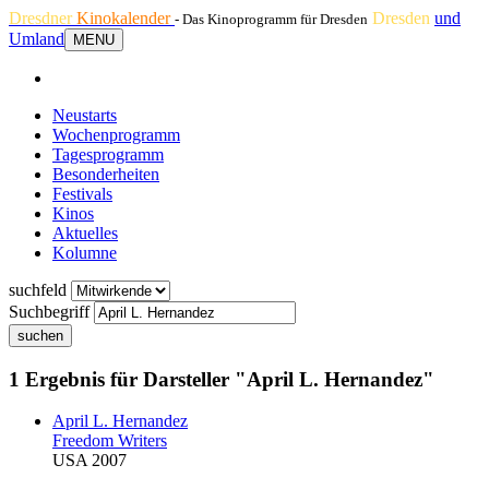
Dresdner
Kinokalender
Dresden
und
- Das Kinoprogramm für Dresden
Umland
MENU
Neustarts
Wochenprogramm
Tagesprogramm
Besonderheiten
Festivals
Kinos
Aktuelles
Kolumne
suchfeld
Suchbegriff
suchen
1 Ergebnis für Darsteller "April L. Hernandez"
April L. Hernandez
Freedom Writers
USA 2007